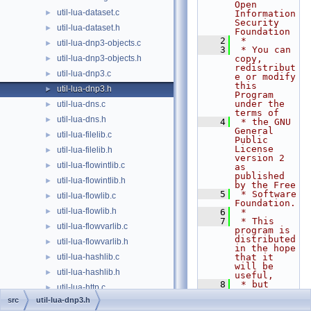
Open 
util-lua-dataset.c
►
Information 
Security 
util-lua-dataset.h
►
Foundation
    2
 *
util-lua-dnp3-objects.c
►
    3
 * You can 
util-lua-dnp3-objects.h
copy, 
►
redistribut
util-lua-dnp3.c
►
e or modify 
this 
util-lua-dnp3.h
►
Program 
under the 
util-lua-dns.c
►
terms of
util-lua-dns.h
►
    4
 * the GNU 
General 
util-lua-filelib.c
►
Public 
License 
util-lua-filelib.h
►
version 2 
util-lua-flowintlib.c
►
as 
published 
util-lua-flowintlib.h
►
by the Free
    5
 * Software 
util-lua-flowlib.c
►
Foundation.
util-lua-flowlib.h
►
    6
 *
    7
 * This 
util-lua-flowvarlib.c
►
program is 
distributed 
util-lua-flowvarlib.h
►
in the hope 
util-lua-hashlib.c
that it 
►
will be 
util-lua-hashlib.h
►
useful,
    8
 * but 
util-lua-http.c
►
WITHOUT ANY 
src
util-lua-dnp3.h
WARRANTY; 
util-lua-http.h
►