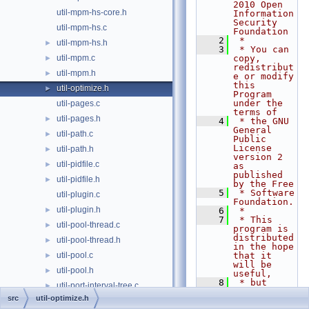
2010 Open 
util-mpm-hs-core.h
Information 
Security 
util-mpm-hs.c
Foundation
    2
 *
util-mpm-hs.h
►
    3
 * You can 
util-mpm.c
copy, 
►
redistribut
util-mpm.h
►
e or modify 
this 
util-optimize.h
►
Program 
under the 
util-pages.c
terms of
util-pages.h
►
    4
 * the GNU 
General 
util-path.c
►
Public 
License 
util-path.h
►
version 2 
util-pidfile.c
►
as 
published 
util-pidfile.h
►
by the Free
    5
 * Software 
util-plugin.c
Foundation.
util-plugin.h
►
    6
 *
    7
 * This 
util-pool-thread.c
►
program is 
distributed 
util-pool-thread.h
►
in the hope 
util-pool.c
that it 
►
will be 
util-pool.h
►
useful,
    8
 * but 
util-port-interval-tree.c
►
WITHOUT ANY 
src
util-optimize.h
WARRANTY; 
util-port-interval-tree.h
►