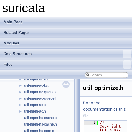
util-magic.c
►
suricata
util-magic.h
►
util-mem.c
►
util-mem.h
►
Main Page
util-memcmp.c
►
Related Pages
util-memcmp.h
►
util-memcpy.h
Modules
util-memrchr.c
►
util-memrchr.h
►
Data Structures
util-misc.c
►
Files
util-misc.h
►
util-mpm-ac-ks-small.c
util-mpm-ac-ks.c
►
util-mpm-ac-ks.h
►
util-optimize.h
util-mpm-ac-queue.c
►
util-mpm-ac-queue.h
►
Go to the
util-mpm-ac.c
►
documentation of this
util-mpm-ac.h
►
file.
util-mpm-hs-cache.c
    1
/* 
util-mpm-hs-cache.h
Copyright 
(C) 2007-
util-mpm-hs-core.c