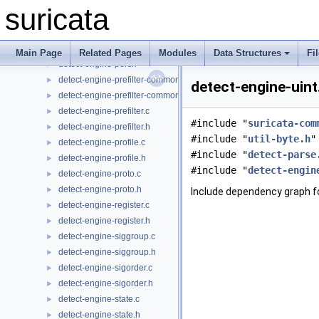
detect-engine-mpm.h
►
suricata
detect-engine-payload.c
►
detect-engine-payload.h
►
detect-engine-port.c
►
Main Page
Related Pages
Modules
Data Structures
Fi
detect-engine-port.h
►
detect-engine-prefilter-common.c
►
detect-engine-uint
detect-engine-prefilter-common.h
►
detect-engine-prefilter.c
►
#include "
suricata-com
detect-engine-prefilter.h
►
#include "
util-byte.h
"
detect-engine-profile.c
►
#include "
detect-parse
detect-engine-profile.h
►
#include "
detect-engin
detect-engine-proto.c
►
detect-engine-proto.h
►
Include dependency graph fo
detect-engine-register.c
►
detect-engine-register.h
►
detect-engine-siggroup.c
►
detect-engine-siggroup.h
►
detect-engine-sigorder.c
►
detect-engine-sigorder.h
►
detect-engine-state.c
►
detect-engine-state.h
►