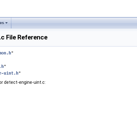
les
.c File Reference
mon.h
"
.h
"
e-uint.h
"
r detect-engine-uint.c: