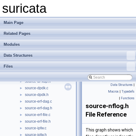
runmode-unittests.c
►
suricata
runmode-unittests.h
►
runmode-unix-socket.c
►
runmode-unix-socket.h
►
Main Page
runmode-windivert.c
►
Related Pages
runmode-windivert.h
►
runmodes.c
►
Modules
runmodes.h
►
rust.h
►
Data Structures
source-af-packet.c
►
Files
source-af-packet.h
►
source-af-xdp.c
►
source-af-xdp.h
►
Data Structures
|
source-dpdk.c
►
Macros
|
Typedefs
source-dpdk.h
►
|
Functions
source-erf-dag.c
►
source-nflog.h
source-erf-dag.h
►
File Reference
source-erf-file.c
►
source-erf-file.h
►
source-ipfw.c
►
This graph shows which
source-ipfw.h
►