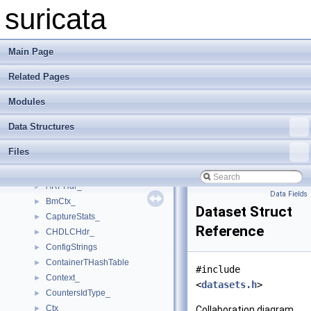
AppLayerProtoDetectPPTestDataIPProto_
►
suricata
AppLayerProtoDetectPPTestDataPort_
►
AppLayerProtoDetectProbingParser_
►
AppLayerProtoDetectProbingParserElement_
►
Main Page
AppLayerProtoDetectProbingParserPort_
►
Related Pages
AppLayerProtoDetectThreadCtx_
►
AppLayerResult
►
Modules
AppLayerStateData
►
AppLayerThreadCtx_
►
Data Structures
AppLayerTxConfig
►
Files
AppLayerTxData
►
AppProtoStringTuple
►
ARPHdr_
►
Data Fields
BmCtx_
►
Dataset Struct
CaptureStats_
►
Reference
CHDLCHdr_
►
ConfigStrings
►
ContainerTHashTable
►
#include
Context_
►
<
datasets.h
>
CountersIdType_
►
Ctx
►
Collaboration diagram