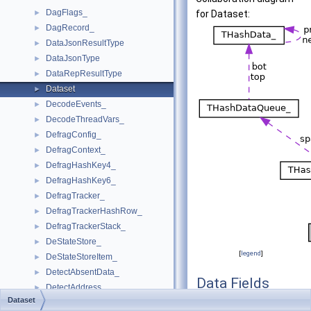
DagFlags_
►
for Dataset:
DagRecord_
►
DataJsonResultType
►
DataJsonType
►
DataRepResultType
►
Dataset
►
DecodeEvents_
►
DecodeThreadVars_
►
DefragConfig_
►
DefragContext_
►
DefragHashKey4_
►
DefragHashKey6_
►
DefragTracker_
►
DefragTrackerHashRow_
►
DefragTrackerStack_
►
DeStateStore_
►
[
legend
]
DeStateStoreItem_
►
DetectAbsentData_
►
Data Fields
DetectAddress_
►
Dataset
DetectAddressHead_
►
char