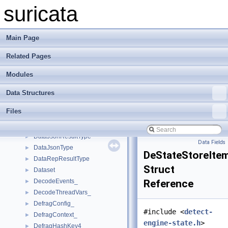
AppProtoStringTuple
►
suricata
ARPHdr_
►
BmCtx_
►
CaptureStats_
►
Main Page
CHDLCHdr_
►
Related Pages
ConfigStrings
►
ContainerTHashTable
►
Modules
Context_
►
CountersIdType_
►
Data Structures
Ctx
►
Files
DagFlags_
►
DagRecord_
►
DataJsonResultType
►
Data Fields
DataJsonType
►
DeStateStoreIte
DataRepResultType
►
Struct
Dataset
►
DecodeEvents_
Reference
►
DecodeThreadVars_
►
DefragConfig_
►
#include <
detect-
DefragContext_
►
engine-state.h
>
DefragHashKey4_
►