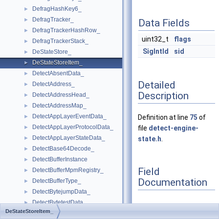
DefragHashKey6_
►
DefragTracker_
►
Data Fields
DefragTrackerHashRow_
►
uint32_t
flags
DefragTrackerStack_
►
SigIntId
sid
DeStateStore_
►
DeStateStoreItem_
►
DetectAbsentData_
►
Detailed
DetectAddress_
►
Description
DetectAddressHead_
►
DetectAddressMap_
►
DetectAppLayerEventData_
►
Definition at line
75
of
DetectAppLayerProtocolData_
►
file
detect-engine-
DetectAppLayerStateData_
►
state.h
.
DetectBase64Decode_
►
DetectBufferInstance
►
Field
DetectBufferMpmRegistry_
►
Documentation
DetectBufferType_
►
DetectBytejumpData_
►
DetectBytetestData_
►
DeStateStoreItem_
DetectConfigData_
►
flags
◆