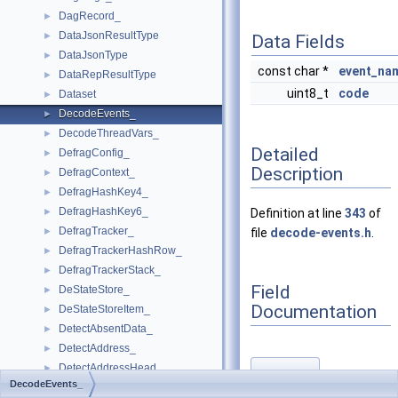
DagRecord_
►
DataJsonResultType
►
Data Fields
DataJsonType
►
const char *
event_na
DataRepResultType
►
uint8_t
code
Dataset
►
DecodeEvents_
►
DecodeThreadVars_
►
Detailed
DefragConfig_
►
Description
DefragContext_
►
DefragHashKey4_
►
DefragHashKey6_
►
Definition at line
343
of
DefragTracker_
►
file
decode-events.h
.
DefragTrackerHashRow_
►
DefragTrackerStack_
►
Field
DeStateStore_
►
Documentation
DeStateStoreItem_
►
DetectAbsentData_
►
DetectAddress_
►
DetectAddressHead_
►
code
◆
DecodeEvents_
DetectAddressMap_
►