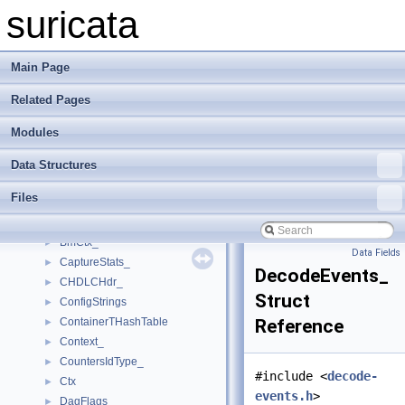
AppLayerProtoDetectPPTestDataPort_
►
suricata
AppLayerProtoDetectProbingParser_
►
AppLayerProtoDetectProbingParserElement_
►
AppLayerProtoDetectProbingParserPort_
►
Main Page
AppLayerProtoDetectThreadCtx_
►
Related Pages
AppLayerResult
►
AppLayerStateData
►
Modules
AppLayerThreadCtx_
►
AppLayerTxConfig
►
Data Structures
AppLayerTxData
►
Files
AppProtoStringTuple
►
ARPHdr_
►
BmCtx_
►
Data Fields
CaptureStats_
►
DecodeEvents_
CHDLCHdr_
►
Struct
ConfigStrings
►
ContainerTHashTable
Reference
►
Context_
►
CountersIdType_
►
#include <
decode-
Ctx
►
events.h
>
DagFlags_
►