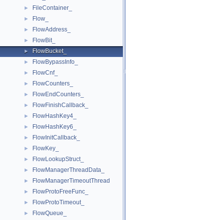
FileContainer_
►
Flow_
►
FlowAddress_
►
FlowBit_
►
FlowBucket_
►
FlowBypassInfo_
►
FlowCnf_
►
FlowCounters_
►
FlowEndCounters_
►
FlowFinishCallback_
►
FlowHashKey4_
►
FlowHashKey6_
►
FlowInitCallback_
►
FlowKey_
►
FlowLookupStruct_
►
FlowManagerThreadData_
►
FlowManagerTimeoutThread
►
FlowProtoFreeFunc_
►
FlowProtoTimeout_
►
FlowQueue_
►