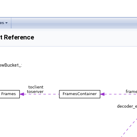
les
t Reference
lowBucket_: