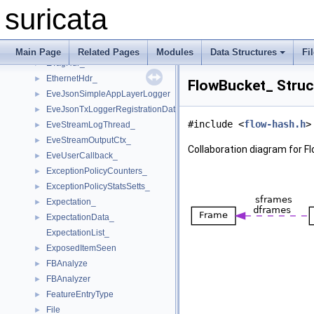
EngineAnalysisCtx_
►
suricata
ErfDagThreadVars_
►
ErspanHdr_
►
ESPHdr_
►
Main Page
Related Pages
Modules
Data Structures
Fi
ETagHdr_
►
EthernetHdr_
►
FlowBucket_ Struc
EveJsonSimpleAppLayerLogger
►
EveJsonTxLoggerRegistrationData
►
#include <
flow-hash.h
>
EveStreamLogThread_
►
EveStreamOutputCtx_
►
Collaboration diagram for F
EveUserCallback_
►
ExceptionPolicyCounters_
►
ExceptionPolicyStatsSetts_
►
Expectation_
►
ExpectationData_
►
ExpectationList_
ExposedItemSeen
►
FBAnalyze
►
FBAnalyzer
►
FeatureEntryType
►
File_
►