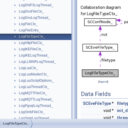
LogDNP3LogThread_
►
Collaboration diagram
LogDnsFileCtx_
►
for LogFileTypeCtx_:
LogDnsLogThread_
►
LogFileCtx_
►
LogFileEntry_
►
LogFileTypeCtx_
►
LogHttpFileCtx_
►
LogIKEFileCtx_
►
LogIKELogThread_
►
LogLLMNRLogThread_
►
LogLuaCtx_
►
LogLuaMasterCtx_
►
LogLuaScriptOptions_
►
[
legend
]
LogLuaThreadCtx_
►
Data Fields
LogMQTTFileCtx_
►
LogMQTTLogThread_
►
SCEveFileType
*
filety
LogPgsqlLogThread_
►
void *
init_
LogSmbFileCtx_
►
void *
threa
LogSmbLogThread_
►
LogFileTypeCtx_
LogStatsFileCtx_
►