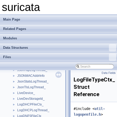
IPV6OptRA_
►
suricata
IPv6Type
►
IPV6Vars_
►
JA3Buffer_
►
Main Page
JsonAddrInfo_
►
Related Pages
JsonAlertLogThread_
►
JsonAnomalyLogThread_
►
Modules
JsonDropLogThread_
►
JsonDropOutputCtx_
►
Data Structures
JsonEmailLogThread_
►
Files
JsonFileLogThread_
►
JsonFrameLogThread_
►
JsonHttpLogThread_
►
Data Fields
JSONMACAddrInfo
►
LogFileTypeCtx_
JsonStatsLogThread_
►
Struct
JsonTlsLogThread_
►
LiveDevice_
Reference
►
LiveDevStorageId_
►
LogDHCPFileCtx_
►
#include <
util-
LogDHCPLogThread_
►
logopenfile.h
>
LogDNP3FileCtx_
►