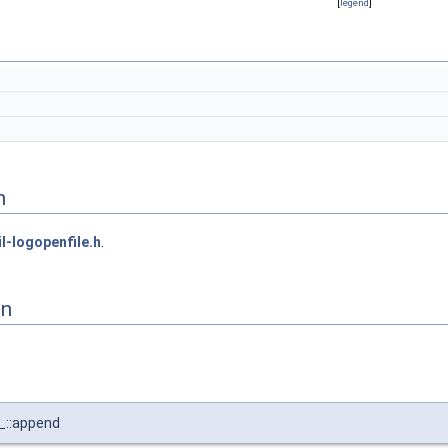
[
legend
]
n
il-logopenfile.h
.
on
_::append