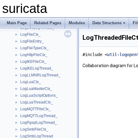
LogDHCPLogThread_
►
suricata
LogDNP3FileCtx_
►
LogDNP3LogThread_
►
LogDnsFileCtx_
►
Main Page
Related Pages
Modules
Data Structures
Fi
LogDnsLogThread_
►
LogFileCtx_
►
LogThreadedFileCt
LogFileEntry_
►
LogFileTypeCtx_
►
#include <
util-logopen
LogHttpFileCtx_
►
LogIKEFileCtx_
►
Collaboration diagram for L
LogIKELogThread_
►
LogLLMNRLogThread_
►
LogLuaCtx_
►
LogLuaMasterCtx_
►
LogLuaScriptOptions_
►
LogLuaThreadCtx_
►
LogMQTTFileCtx_
►
LogMQTTLogThread_
►
LogPgsqlLogThread_
►
LogSmbFileCtx_
►
LogSmbLogThread_
►