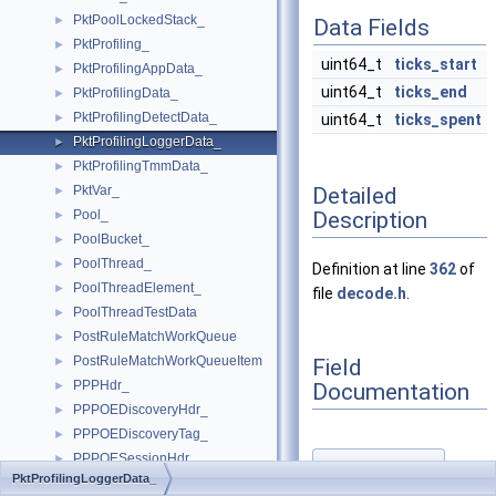
PktPoolLockedStack_
►
Data Fields
PktProfiling_
►
uint64_t
ticks_start
PktProfilingAppData_
►
uint64_t
ticks_end
PktProfilingData_
►
PktProfilingDetectData_
►
uint64_t
ticks_spent
PktProfilingLoggerData_
►
PktProfilingTmmData_
►
Detailed
PktVar_
►
Description
Pool_
►
PoolBucket_
►
PoolThread_
►
Definition at line
362
of
PoolThreadElement_
►
file
decode.h
.
PoolThreadTestData
►
PostRuleMatchWorkQueue
►
PostRuleMatchWorkQueueItem
Field
►
PPPHdr_
Documentation
►
PPPOEDiscoveryHdr_
►
PPPOEDiscoveryTag_
►
PPPOESessionHdr_
►
ticks_end
◆
PktProfilingLoggerData_
PrefilterEngine_
►