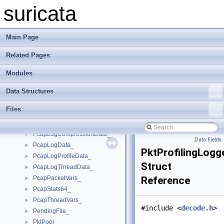
PacketQueueNoLock_
►
suricata
PcapCommand_
PcapFileBehaviorVar_
►
PcapFileDirectoryVars_
►
Main Page
PcapFileFileVars_
►
Related Pages
PcapFileGlobalVars_
►
PcapFileName_
►
Modules
PcapFiles_
►
PcapFileSharedVars_
►
Data Structures
PcapFileThreadVars_
►
Files
PcapIfaceConfig_
►
PcapLogCallbackContext
►
PcapLogCompressionData_
►
Data Fields
PcapLogData_
►
PktProfilingLogg
PcapLogProfileData_
►
Struct
PcapLogThreadData_
►
PcapPacketVars_
Reference
►
PcapStats64_
►
PcapThreadVars_
►
#include <
decode.h
>
PendingFile_
►
PktPool_
►