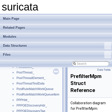
PcapThreadVars_
►
suricata
PendingFile_
►
PktPool_
►
PktPoolLockedStack_
►
Main Page
PktProfiling_
►
Related Pages
PktProfilingAppData_
►
PktProfilingData_
►
Modules
PktProfilingDetectData_
►
PktProfilingLoggerData_
►
Data Structures
PktProfilingTmmData_
►
Files
PktVar_
►
Pool_
►
PoolBucket_
►
Data Fields
PoolThread_
►
PrefilterMpm
PoolThreadElement_
►
Struct
PoolThreadTestData
►
PostRuleMatchWorkQueue
Reference
►
PostRuleMatchWorkQueueItem
►
PPPHdr_
►
Collaboration diagram
PPPOEDiscoveryHdr_
►
for PrefilterMpm:
PPPOEDiscoveryTag_
►