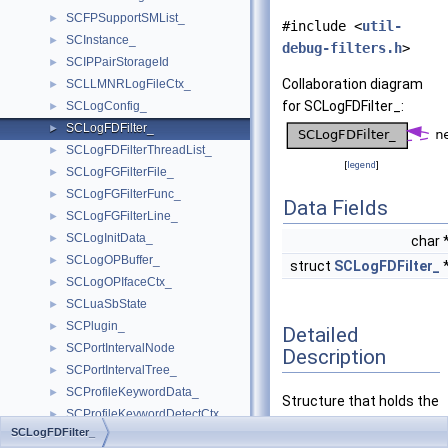
SCFPSupportSMList_
►
#include <
util-
SCInstance_
►
debug-filters.h
>
SCIPPairStorageId
►
Collaboration diagram
SCLLMNRLogFileCtx_
►
for SCLogFDFilter_:
SCLogConfig_
►
SCLogFDFilter_
►
SCLogFDFilterThreadList_
►
[
legend
]
SCLogFGFilterFile_
►
SCLogFGFilterFunc_
►
Data Fields
SCLogFGFilterLine_
►
SCLogInitData_
►
char 
SCLogOPBuffer_
►
struct
SCLogFDFilter_
SCLogOPIfaceCtx_
►
SCLuaSbState
►
SCPlugin_
►
Detailed
SCPortIntervalNode
►
Description
SCPortIntervalTree_
►
SCProfileKeywordData_
►
Structure that holds the
SCProfileKeywordDetectCtx_
►
FD filters.
SCLogFDFilter_
SCProfilePacketData_
►