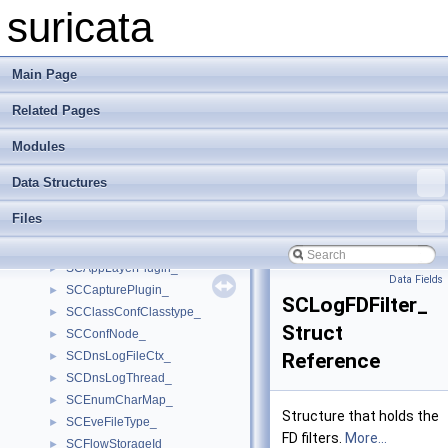
RpcMsg_
►
suricata
RuleAnalyzer
►
RuleMatchCandidateTx
►
RunMode_
►
Main Page
RunModes_
►
Related Pages
SCACCtx_
►
SCACOutputTable_
►
Modules
SCACPatternList_
►
SCACTileCtx_
►
Data Structures
SCACTileOutputTable_
►
Files
SCACTilePatternList_
►
SCACTileSearchCtx_
►
SCAppLayerPlugin_
►
Data Fields
SCCapturePlugin_
►
SCLogFDFilter_
SCClassConfClasstype_
►
Struct
SCConfNode_
►
SCDnsLogFileCtx_
Reference
►
SCDnsLogThread_
►
SCEnumCharMap_
►
Structure that holds the
SCEveFileType_
►
FD filters.
More...
SCFlowStorageId
►