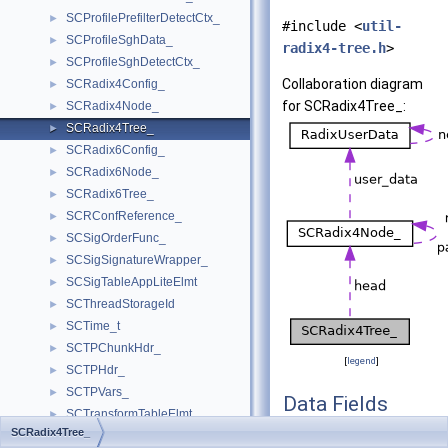
SCProfilePrefilterDetectCtx_
►
#include <
util-
SCProfileSghData_
►
radix4-tree.h
>
SCProfileSghDetectCtx_
►
Collaboration diagram
SCRadix4Config_
►
for SCRadix4Tree_:
SCRadix4Node_
►
SCRadix4Tree_
►
SCRadix6Config_
►
SCRadix6Node_
►
SCRadix6Tree_
►
SCRConfReference_
►
SCSigOrderFunc_
►
SCSigSignatureWrapper_
►
SCSigTableAppLiteElmt
►
SCThreadStorageId
►
SCTime_t
►
SCTPChunkHdr_
►
[
legend
]
SCTPHdr_
►
SCTPVars_
►
Data Fields
SCTransformTableElmt
►
SCRadix4Tree_
Sha256Type
SCRadix4Node
*
head
►