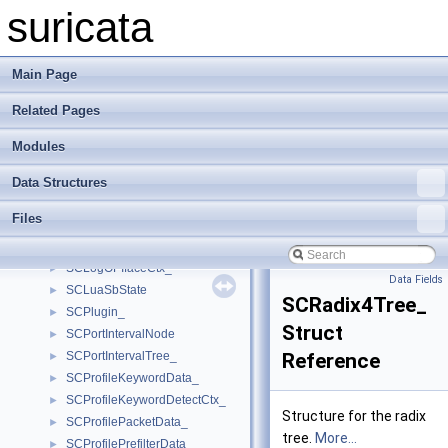
SCFPSupportSMList_
►
suricata
SCInstance_
►
SCIPPairStorageId
►
SCLLMNRLogFileCtx_
►
Main Page
SCLogConfig_
►
Related Pages
SCLogFDFilter_
►
SCLogFDFilterThreadList_
►
Modules
SCLogFGFilterFile_
►
SCLogFGFilterFunc_
►
Data Structures
SCLogFGFilterLine_
►
Files
SCLogInitData_
►
SCLogOPBuffer_
►
SCLogOPIfaceCtx_
►
Data Fields
SCLuaSbState
►
SCRadix4Tree_
SCPlugin_
►
Struct
SCPortIntervalNode
►
SCPortIntervalTree_
Reference
►
SCProfileKeywordData_
►
SCProfileKeywordDetectCtx_
►
Structure for the radix
SCProfilePacketData_
►
tree.
More...
SCProfilePrefilterData_
►