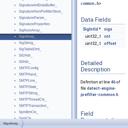
common.h
>
SignatureInitDataBuffer_
►
SignatureNonPrefilterStore_
►
SignatureParser_
►
Data Fields
SignatureProperties
►
SigIntId
*
sigs
SigNumArray_
►
uint32_t
cnt
SigsArray_
►
SigString_
►
uint32_t
offset
SigTableElmt_
►
Sll2Hdr_
►
Detailed
SllHdr_
►
Description
SMTPConfig
►
SMTPInput_
►
SMTPLine_
►
Definition at line
46
of
SMTPState_
►
file
detect-engine-
SMTPString_
►
prefilter-common.h
.
SMTPThreadCtx_
►
SMTPTransaction_
►
SpmBmCtx_
Field
►
SpmCtx_
Documentation
►
SigsArray_
SpmGlobalThreadCtx_
►