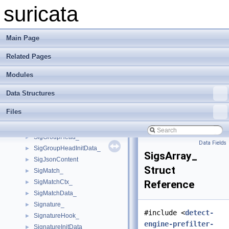
SCSigSignatureWrapper_
►
suricata
SCSigTableAppLiteElmt
►
SCThreadStorageId
►
SCTime_t
►
Main Page
SCTPChunkHdr_
►
Related Pages
SCTPHdr_
►
SCTPVars_
►
Modules
SCTransformTableElmt
►
Sha256Type
►
Data Structures
SidsArray
►
Files
SigDuplWrapper_
►
SigFileLoaderStat_
►
SigGroupHead_
►
Data Fields
SigGroupHeadInitData_
►
SigsArray_
SigJsonContent
►
Struct
SigMatch_
►
SigMatchCtx_
Reference
►
SigMatchData_
►
Signature_
►
#include <
detect-
SignatureHook_
►
engine-prefilter-
SignatureInitData_
►