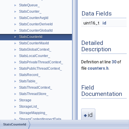
StateQueue_
►
StatsCounter_
►
Data Fields
StatsCounterAvgId
►
uint16_t
id
StatsCounterDeriveId
►
StatsCounterGlobalId
►
StatsCounterId
►
Detailed
StatsCounterMaxId
►
Description
StatsGlobalContext_
►
StatsLocalCounter_
►
Definition at line
30
of
StatsPrivateThreadContext_
►
file
counters.h
.
StatsPublicThreadContext_
►
StatsRecord_
►
StatsTable_
►
Field
StatsThreadContext_
►
Documentation
StatsThreadStore_
►
Storage
►
StorageList_
►
StorageMapping_
►
id
◆
StreamContentInspectData
►
StatsCounterId
StreamContentInspectEngineData
►
uint16_t