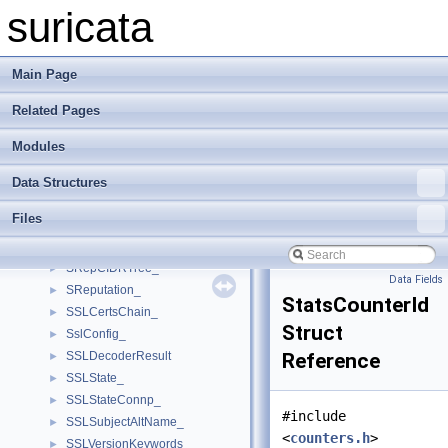
SMTPInput_
►
suricata
SMTPLine_
►
SMTPState_
►
SMTPString_
►
Main Page
SMTPThreadCtx_
►
Related Pages
SMTPTransaction_
►
SpmBmCtx_
►
Modules
SpmCtx_
►
SpmGlobalThreadCtx_
►
Data Structures
SpmTableElmt_
►
Files
SpmTestData_
►
SpmThreadCtx_
►
SRepCIDRTree_
►
Data Fields
SReputation_
►
StatsCounterId
SSLCertsChain_
►
Struct
SslConfig_
►
SSLDecoderResult
Reference
►
SSLState_
►
SSLStateConnp_
►
#include
SSLSubjectAltName_
►
<
counters.h
>
SSLVersionKeywords
►