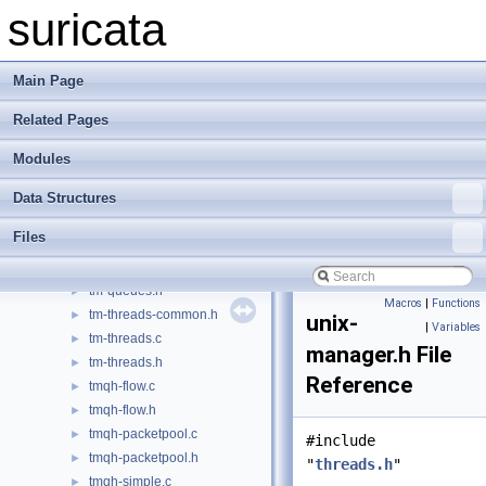
thread-storage.h
►
suricata
threads-debug.h
►
threads-profile.h
►
threads.c
►
Main Page
threads.h
►
Related Pages
threadvars.c
►
threadvars.h
►
Modules
tm-modules.c
►
tm-modules.h
►
Data Structures
tm-queuehandlers.c
►
Files
tm-queuehandlers.h
►
tm-queues.c
►
tm-queues.h
►
Macros
|
Functions
tm-threads-common.h
►
unix-
|
Variables
tm-threads.c
►
manager.h File
tm-threads.h
►
Reference
tmqh-flow.c
►
tmqh-flow.h
►
tmqh-packetpool.c
►
#include
tmqh-packetpool.h
►
"
threads.h
"
tmqh-simple.c
►