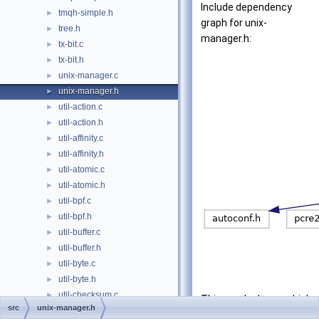
Include dependency
tmqh-simple.h
►
graph for unix-
tree.h
►
manager.h:
tx-bit.c
►
tx-bit.h
►
unix-manager.c
►
unix-manager.h
►
util-action.c
►
util-action.h
►
util-affinity.c
►
util-affinity.h
►
util-atomic.c
►
util-atomic.h
►
util-bpf.c
►
util-bpf.h
►
util-buffer.c
►
util-buffer.h
►
util-byte.c
►
util-byte.h
►
util-checksum.c
►
This graph shows which
src
unix-manager.h
util-checksum.h
►
files directly or indirectly