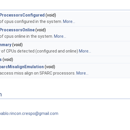
ProcessorsConfigured
(void)
of cpus configured in the system.
More...
ProcessorsOnline
(void)
of cpus online in the system.
More...
ummary
(void)
 of CPUs detected (configured and online)
More...
s
(void)
parcMisalignEmulation
(void)
access miss align on SPARC processors.
More...
n
pablo
.rin
con.c
resp
o@gma
il.c
om