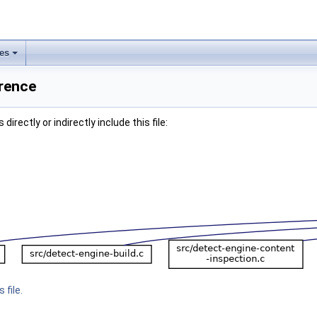
les
erence
irectly or indirectly include this file:
 file.