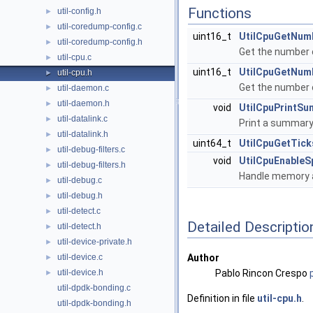
Functions
util-config.h
►
util-coredump-config.c
►
uint16_t
UtilCpuGetNum
util-coredump-config.h
►
Get the number 
util-cpu.c
►
uint16_t
UtilCpuGetNum
util-cpu.h
►
Get the number 
util-daemon.c
►
util-daemon.h
►
void
UtilCpuPrintS
util-datalink.c
►
Print a summary
util-datalink.h
►
uint64_t
UtilCpuGetTick
util-debug-filters.c
►
void
UtilCpuEnableS
util-debug-filters.h
►
Handle memory 
util-debug.c
►
util-debug.h
►
util-detect.c
►
Detailed Descriptio
util-detect.h
►
util-device-private.h
►
util-device.c
Author
►
util-device.h
Pablo Rincon Crespo
►
util-dpdk-bonding.c
Definition in file
util-cpu.h
.
util-dpdk-bonding.h