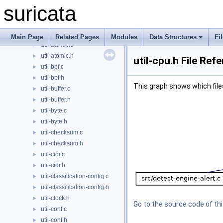
util-action.c
►
suricata
util-action.h
►
util-affinity.c
►
util-affinity.h
►
Main Page
Related Pages
Modules
Data Structures
Fi
util-atomic.c
►
util-atomic.h
►
util-cpu.h File Ref
util-bpf.c
►
util-bpf.h
►
This graph shows which files d
util-buffer.c
►
util-buffer.h
►
util-byte.c
►
util-byte.h
►
util-checksum.c
►
util-checksum.h
►
util-cidr.c
►
util-cidr.h
►
util-classification-config.c
►
util-classification-config.h
►
util-clock.h
►
Go to the source code of this
util-conf.c
►
util-conf.h
►