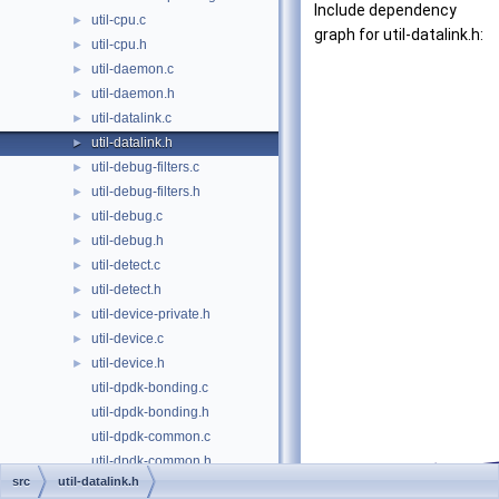
Include dependency
util-cpu.c
►
graph for util-datalink.h:
util-cpu.h
►
util-daemon.c
►
util-daemon.h
►
util-datalink.c
►
util-datalink.h
►
util-debug-filters.c
►
util-debug-filters.h
►
util-debug.c
►
util-debug.h
►
util-detect.c
►
util-detect.h
►
util-device-private.h
►
util-device.c
►
util-device.h
►
util-dpdk-bonding.c
util-dpdk-bonding.h
util-dpdk-common.c
util-dpdk-common.h
src
util-datalink.h
util-dpdk-i40e.c