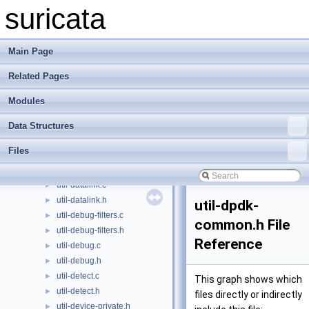
util-classification-config.c
►
suricata
util-classification-config.h
►
util-clock.h
►
util-conf.c
►
Main Page
util-conf.h
►
Related Pages
util-config.h
►
util-coredump-config.c
►
Modules
util-coredump-config.h
►
util-cpu.c
►
Data Structures
util-cpu.h
►
Files
util-daemon.c
►
util-daemon.h
►
util-datalink.c
►
util-datalink.h
►
util-dpdk-
util-debug-filters.c
►
common.h File
util-debug-filters.h
►
Reference
util-debug.c
►
util-debug.h
►
util-detect.c
►
This graph shows which
util-detect.h
►
files directly or indirectly
util-device-private.h
►