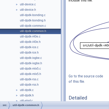
include this file:
util-device.c
►
util-device.h
►
util-dpdk-bonding.c
util-dpdk-bonding.h
util-dpdk-common.c
util-dpdk-common.h
util-dpdk-i40e.c
util-dpdk-i40e.h
util-dpdk-ice.c
util-dpdk-ice.h
util-dpdk-ixgbe.c
util-dpdk-ixgbe.h
util-dpdk-mlx5.c
util-dpdk-mlx5.h
Go to the source code
util-dpdk-rss.c
of this file.
util-dpdk-rss.h
util-dpdk.c
►
util-dpdk.h
►
Detailed
util-ebpf.c
►
Description
src
util-dpdk-common.h
util-ebpf.h