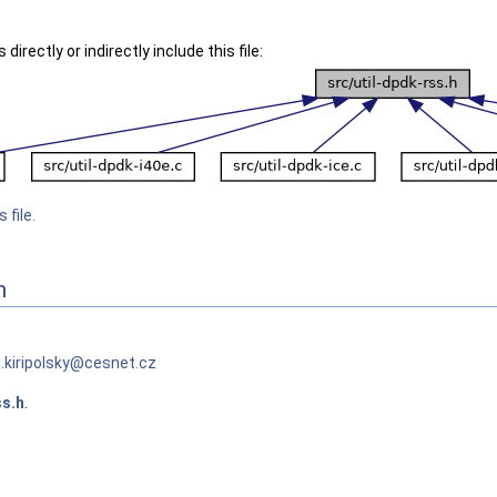
irectly or indirectly include this file:
 file.
n
.
kiri
polsk
y@ce
snet.
cz
ss.h
.