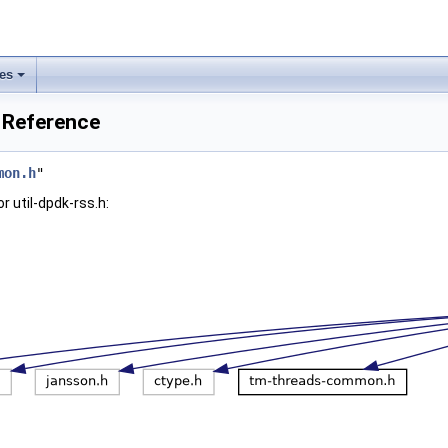
les
e Reference
mon.h
"
 util-dpdk-rss.h: