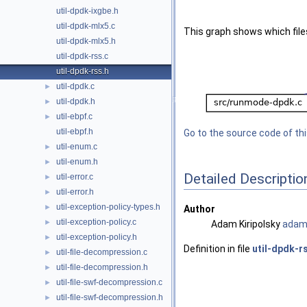
util-dpdk-ixgbe.h
util-dpdk-mlx5.c
This graph shows which files d
util-dpdk-mlx5.h
util-dpdk-rss.c
util-dpdk-rss.h
util-dpdk.c
►
util-dpdk.h
►
util-ebpf.c
►
util-ebpf.h
Go to the source code of this
util-enum.c
►
util-enum.h
►
Detailed Descriptio
util-error.c
►
util-error.h
►
util-exception-policy-types.h
►
Author
util-exception-policy.c
►
Adam Kiripolsky
adam
util-exception-policy.h
►
Definition in file
util-dpdk-r
util-file-decompression.c
►
util-file-decompression.h
►
util-file-swf-decompression.c
►
util-file-swf-decompression.h
►