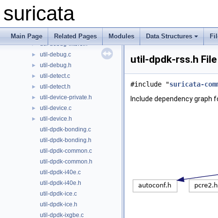
util-daemon.h
►
suricata
util-datalink.c
►
util-datalink.h
►
util-debug-filters.c
►
Main Page
Related Pages
Modules
Data Structures
Fi
util-debug-filters.h
►
util-debug.c
►
util-dpdk-rss.h Fil
util-debug.h
►
util-detect.c
►
#include "
suricata-com
util-detect.h
►
util-device-private.h
►
Include dependency graph for
util-device.c
►
util-device.h
►
util-dpdk-bonding.c
util-dpdk-bonding.h
util-dpdk-common.c
util-dpdk-common.h
util-dpdk-i40e.c
util-dpdk-i40e.h
util-dpdk-ice.c
util-dpdk-ice.h
util-dpdk-ixgbe.c