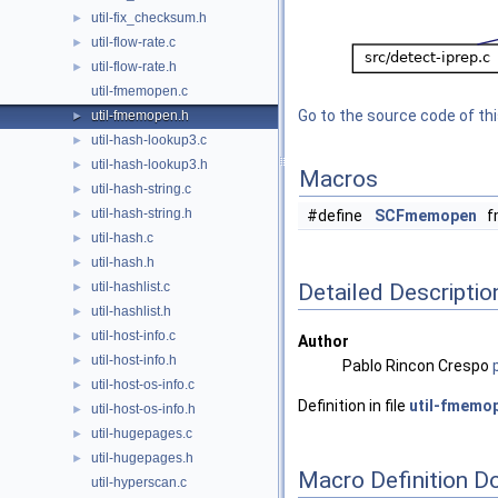
util-fix_checksum.h
►
util-flow-rate.c
►
util-flow-rate.h
►
util-fmemopen.c
Go to the source code of this
util-fmemopen.h
►
util-hash-lookup3.c
►
util-hash-lookup3.h
►
Macros
util-hash-string.c
►
util-hash-string.h
►
#define
SCFmemopen
f
util-hash.c
►
util-hash.h
►
Detailed Descriptio
util-hashlist.c
►
util-hashlist.h
►
util-host-info.c
►
Author
util-host-info.h
►
Pablo Rincon Crespo
util-host-os-info.c
►
Definition in file
util-fmemo
util-host-os-info.h
►
util-hugepages.c
►
util-hugepages.h
►
Macro Definition D
util-hyperscan.c