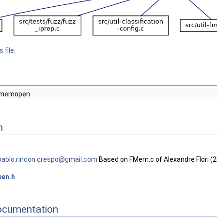
 file.
memopen
n
pablo
.rin
con.c
resp
o@gma
il.c
om
Based on FMem.c of Alexandre Flori (
pen.h
.
ocumentation