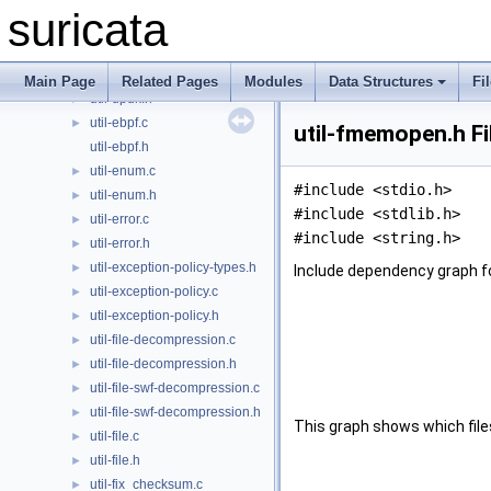
util-dpdk-mlx5.h
suricata
util-dpdk-rss.c
util-dpdk-rss.h
util-dpdk.c
►
Main Page
Related Pages
Modules
Data Structures
Fi
util-dpdk.h
►
util-ebpf.c
►
util-fmemopen.h Fi
util-ebpf.h
util-enum.c
►
#include <stdio.h>
util-enum.h
►
#include <stdlib.h>
util-error.c
►
#include <string.h>
util-error.h
►
util-exception-policy-types.h
►
Include dependency graph f
util-exception-policy.c
►
util-exception-policy.h
►
util-file-decompression.c
►
util-file-decompression.h
►
util-file-swf-decompression.c
►
util-file-swf-decompression.h
►
This graph shows which files d
util-file.c
►
util-file.h
►
util-fix_checksum.c
►