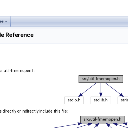
les
le Reference
or util-fmemopen.h:
irectly or indirectly include this file: