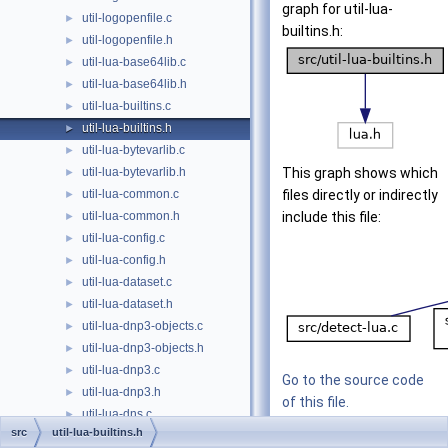
graph for util-lua-
util-logopenfile.c
►
builtins.h:
util-logopenfile.h
►
util-lua-base64lib.c
►
util-lua-base64lib.h
►
util-lua-builtins.c
►
util-lua-builtins.h
►
util-lua-bytevarlib.c
►
util-lua-bytevarlib.h
This graph shows which
►
util-lua-common.c
files directly or indirectly
►
util-lua-common.h
include this file:
►
util-lua-config.c
►
util-lua-config.h
►
util-lua-dataset.c
►
util-lua-dataset.h
►
util-lua-dnp3-objects.c
►
util-lua-dnp3-objects.h
►
util-lua-dnp3.c
►
Go to the source code
util-lua-dnp3.h
►
of this file.
util-lua-dns.c
►
src
util-lua-builtins.h
util-lua-dns.h
►