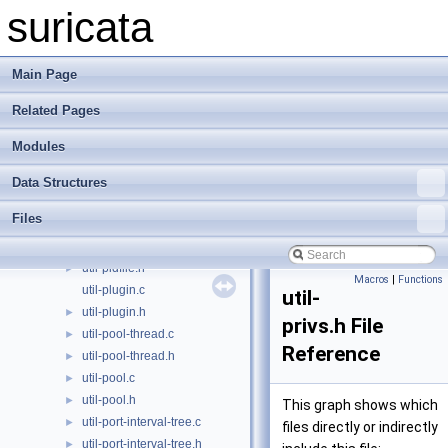
util-mpm-hs-core.c
suricata
util-mpm-hs-core.h
util-mpm-hs.c
util-mpm-hs.h
►
Main Page
util-mpm.c
►
Related Pages
util-mpm.h
►
util-optimize.h
►
Modules
util-pages.c
util-pages.h
►
Data Structures
util-path.c
►
Files
util-path.h
►
util-pidfile.c
►
util-pidfile.h
►
Macros
|
Functions
util-plugin.c
util-
util-plugin.h
►
privs.h File
util-pool-thread.c
►
Reference
util-pool-thread.h
►
util-pool.c
►
util-pool.h
►
This graph shows which
util-port-interval-tree.c
►
files directly or indirectly
util-port-interval-tree.h
►