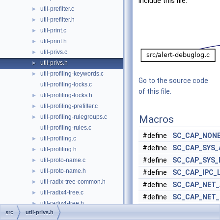
include this file:
util-prefilter.c
►
util-prefilter.h
►
util-print.c
►
util-print.h
►
util-privs.c
►
util-privs.h
►
util-profiling-keywords.c
►
Go to the source code
util-profiling-locks.c
of this file.
util-profiling-locks.h
►
util-profiling-prefilter.c
►
util-profiling-rulegroups.c
Macros
►
util-profiling-rules.c
#define
SC_CAP_NON
util-profiling.c
►
#define
SC_CAP_SYS_
util-profiling.h
►
#define
SC_CAP_SYS_
util-proto-name.c
►
util-proto-name.h
►
#define
SC_CAP_IPC_
util-radix-tree-common.h
►
#define
SC_CAP_NET_
util-radix4-tree.c
►
#define
SC_CAP_NET
util-radix4-tree.h
►
#define
SC_CAP_NET_
src
util-privs.h
util-radix6-tree.c
►