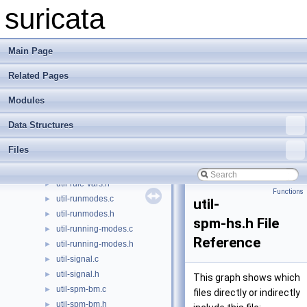
util-radix-tree-common.h
►
suricata
util-radix4-tree.c
►
util-radix4-tree.h
►
util-radix6-tree.c
►
Main Page
util-radix6-tree.h
►
Related Pages
util-random.c
►
util-random.h
►
Modules
util-reference-config.c
►
util-reference-config.h
►
Data Structures
util-rohash.c
►
Files
util-rohash.h
►
util-rule-vars.c
►
util-rule-vars.h
►
Functions
util-runmodes.c
►
util-
util-runmodes.h
►
spm-hs.h File
util-running-modes.c
►
Reference
util-running-modes.h
►
util-signal.c
►
util-signal.h
►
This graph shows which
util-spm-bm.c
►
files directly or indirectly
util-spm-bm.h
►