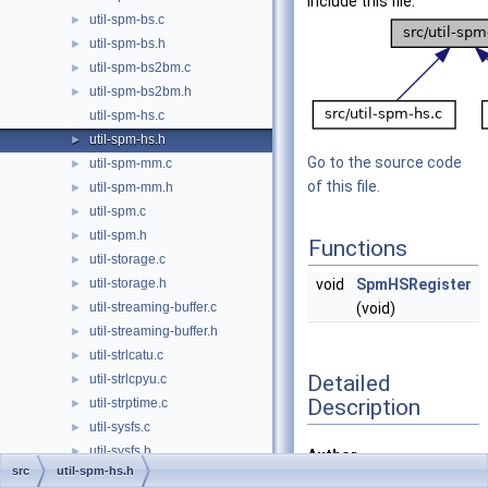
include this file:
util-spm-bs.c
►
util-spm-bs.h
►
util-spm-bs2bm.c
►
util-spm-bs2bm.h
►
util-spm-hs.c
util-spm-hs.h
►
Go to the source code
util-spm-mm.c
►
of this file.
util-spm-mm.h
►
util-spm.c
►
util-spm.h
►
Functions
util-storage.c
►
util-storage.h
void
SpmHSRegister
►
util-streaming-buffer.c
(void)
►
util-streaming-buffer.h
►
util-strlcatu.c
►
Detailed
util-strlcpyu.c
►
Description
util-strptime.c
►
util-sysfs.c
►
util-sysfs.h
►
Author
src
util-spm-hs.h
util-syslog.c
►
Justin Viiret