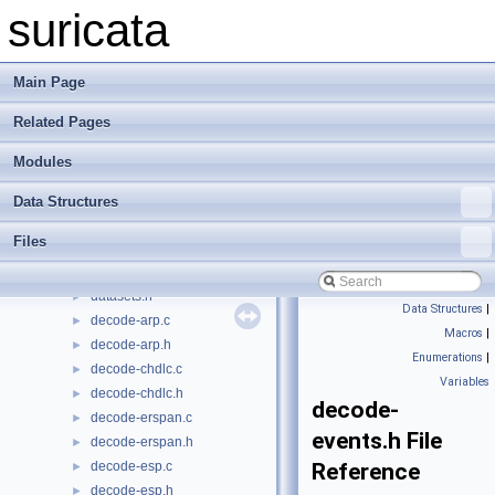
datasets-ipv4.c
►
suricata
datasets-ipv4.h
►
datasets-ipv6.c
►
datasets-ipv6.h
►
Main Page
datasets-md5.c
►
Related Pages
datasets-md5.h
►
datasets-reputation.h
►
Modules
datasets-sha256.c
►
datasets-sha256.h
►
Data Structures
datasets-string.c
►
Files
datasets-string.h
►
datasets.c
►
datasets.h
►
Data Structures
|
decode-arp.c
►
Macros
|
decode-arp.h
►
Enumerations
|
decode-chdlc.c
►
Variables
decode-chdlc.h
►
decode-
decode-erspan.c
►
events.h File
decode-erspan.h
►
decode-esp.c
Reference
►
decode-esp.h
►