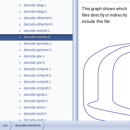
decode-etag.c
►
This graph shows which
decode-etag.h
►
files directly or indirectly
decode-ethernet.c
►
include this file:
decode-ethernet.h
►
decode-events.c
►
decode-events.h
►
decode-geneve.c
►
decode-geneve.h
►
decode-gre.c
►
decode-gre.h
►
decode-icmpv4.c
►
decode-icmpv4.h
►
decode-icmpv6.c
►
decode-icmpv6.h
►
decode-igmp.c
►
decode-igmp.h
►
decode-ipv4.c
►
decode-ipv4.h
►
decode-ipv6.c
►
src
decode-events.h
decode-ipv6.h
►