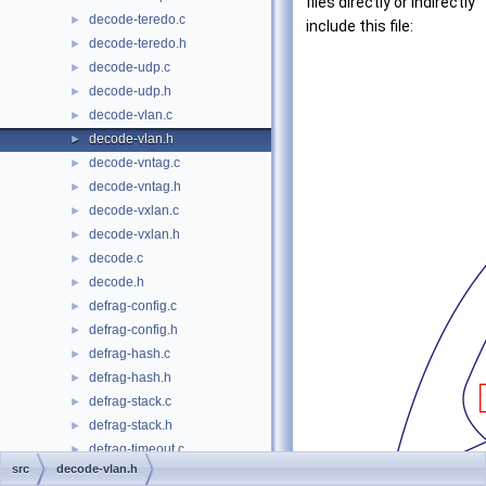
files directly or indirectly
decode-teredo.c
►
include this file:
decode-teredo.h
►
decode-udp.c
►
decode-udp.h
►
decode-vlan.c
►
decode-vlan.h
►
decode-vntag.c
►
decode-vntag.h
►
decode-vxlan.c
►
decode-vxlan.h
►
decode.c
►
decode.h
►
defrag-config.c
►
defrag-config.h
►
defrag-hash.c
►
defrag-hash.h
►
defrag-stack.c
►
defrag-stack.h
►
defrag-timeout.c
►
src
decode-vlan.h
defrag-timeout.h
►