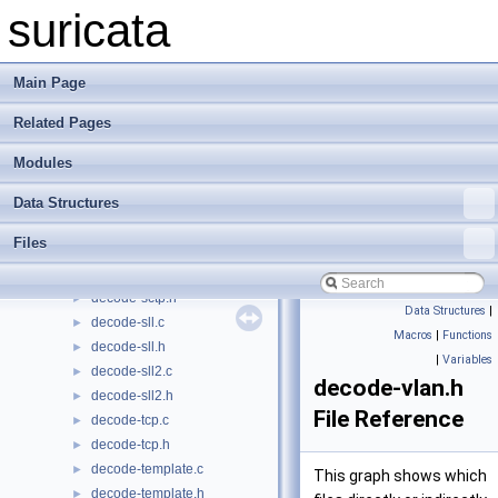
decode-mpls.c
►
suricata
decode-mpls.h
►
decode-nsh.c
►
decode-nsh.h
►
Main Page
decode-null.c
►
Related Pages
decode-ppp.c
►
decode-ppp.h
►
Modules
decode-pppoe.c
►
decode-pppoe.h
►
Data Structures
decode-raw.c
►
Files
decode-raw.h
►
decode-sctp.c
►
decode-sctp.h
►
Data Structures
|
decode-sll.c
►
Macros
|
Functions
decode-sll.h
►
|
Variables
decode-sll2.c
►
decode-vlan.h
decode-sll2.h
►
File Reference
decode-tcp.c
►
decode-tcp.h
►
decode-template.c
►
This graph shows which
decode-template.h
►