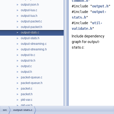
common.h
"
output-json.h
►
#include "
output.h
"
output-lua.c
►
#include "
output-
output-lua.h
►
stats.h
"
output-packet.c
►
#include "
util-
output-packet.h
►
validate.h
"
output-stats.c
►
Include dependency
output-stats.h
►
graph for output-
output-streaming.c
►
stats.c:
output-streaming.h
►
output-tx.c
►
output-tx.h
►
output.c
►
output.h
►
packet-queue.c
►
packet-queue.h
►
packet.c
►
packet.h
►
pkt-var.c
►
pkt-var.h
►
src
output-stats.c
queue.h
►