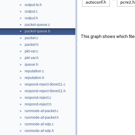
output-tx.h
►
output.c
►
output.h
►
packet-queue.c
►
packet-queue.h
►
This graph shows which files d
packet.c
►
packet.h
►
pkt-var.c
►
pkt-var.h
►
queue.h
►
reputation.c
►
reputation.h
►
respond-reject-libnet11.c
►
respond-reject-libnet11.h
►
respond-reject.c
►
respond-reject.h
►
runmode-af-packet.c
►
runmode-af-packet.h
►
runmode-af-xdp.c
►
runmode-af-xdp.h
►