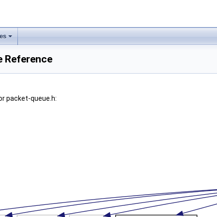
les
e Reference
or packet-queue.h: