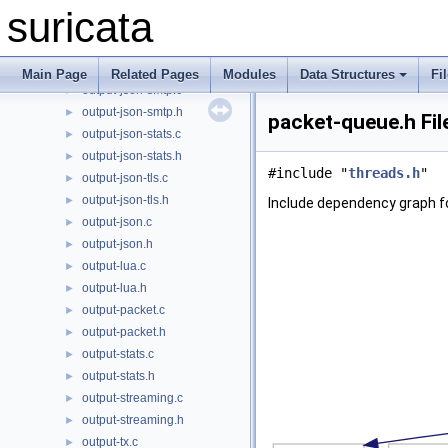
output-json-pgsql.c
►
suricata
output-json-pgsql.h
►
output-json-smb.c
►
output-json-smb.h
►
Main Page
Related Pages
Modules
Data Structures
Fi
output-json-smtp.c
►
output-json-smtp.h
►
packet-queue.h Fil
output-json-stats.c
►
output-json-stats.h
►
#include "
threads.h
"
output-json-tls.c
►
output-json-tls.h
►
Include dependency graph f
output-json.c
►
output-json.h
►
output-lua.c
►
output-lua.h
►
output-packet.c
►
output-packet.h
►
output-stats.c
►
output-stats.h
►
output-streaming.c
►
output-streaming.h
►
output-tx.c
►