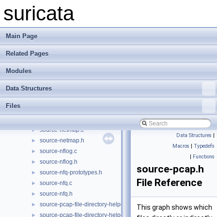
source-af-xdp.c
►
suricata
source-af-xdp.h
►
source-dpdk.c
►
source-dpdk.h
►
Main Page
source-erf-dag.c
►
Related Pages
source-erf-dag.h
►
source-erf-file.c
►
Modules
source-erf-file.h
►
source-ipfw.c
►
Data Structures
source-ipfw.h
►
Files
source-lib.c
►
source-lib.h
►
source-netmap.c
►
Data Structures
|
source-netmap.h
►
Macros
|
Typedefs
source-nflog.c
►
|
Functions
source-nflog.h
►
source-pcap.h
source-nfq-prototypes.h
►
File Reference
source-nfq.c
►
source-nfq.h
►
source-pcap-file-directory-helper.c
►
This graph shows which
source-pcap-file-directory-helper.h
►