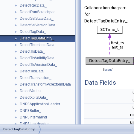
DetectRpcData_
►
Collaboration diagram
DetectRunScratchpad
►
for
DetectSslStateData_
►
DetectTagDataEntry_:
DetectSslVersionData_
►
DetectTagData_
►
DetectTagDataEntry_
►
DetectThresholdData_
►
DetectTlsData_
►
DetectTlsValidityData_
►
DetectTlsVersionData_
►
[
legend
]
DetectTosData_
►
DetectTransaction_
►
Data Fields
DetectTransformPcrexformData
►
DetectVarList_
►
DetectXbitsData_
►
DNP3ApplicationHeader_
►
DNP3Buffer_
►
u
DNP3InternalInd_
►
u
DNP3LinkHeader_
►
DetectTagDataEntry_
u
DNP3Mapping_
►