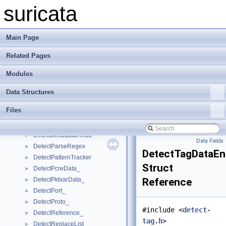
DetectLoaderControl_
►
suricata
DetectLoaderTask_
►
DetectLoaderThreadData_
►
DetectLuaData
►
Main Page
DetectLuaDataBytevarEntry_
►
Related Pages
DetectLuaThreadData
►
DetectLuaxformData
►
Modules
DetectLuaxformThreadData
►
DetectMarkData_
►
Data Structures
DetectMatchAddressIPv4_
►
Files
DetectMatchAddressIPv6_
►
DetectMetadata_
►
DetectMetadataHead
►
Data Fields
DetectParseRegex
►
DetectTagDataEn
DetectPatternTracker
►
Struct
DetectPcreData_
►
DetectPktvarData_
Reference
►
DetectPort_
►
DetectProto_
►
#include <
detect-
DetectReference_
►
tag.h
>
DetectReplaceList_
►