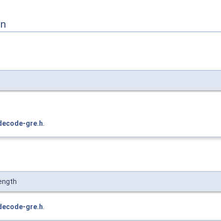
on
decode-gre.h
.
ength
decode-gre.h
.