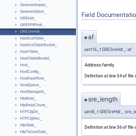
GeneveHeader_
►
GeneveOption_
►
Field Documentati
GREHdr_
►
GREPPtPHdr_
►
GRESreHdr_
►
af
◆
HashListTable_
►
HashListTableBucket_
►
uint16_t GRESreHdr_::af
HashTable_
►
HashTableBucket_
►
Address family
Host_
►
HostConfig_
►
Definition at line
54
of file
HostHashRow_
►
HostQueue_
►
HostStorageId_
►
sre_length
HtpBody_
►
◆
HtpBodyChunk_
►
uint8_t GRESreHdr_::sre_l
HTPCfgDir_
►
HTPCfgRec_
►
HtpState_
►
Definition at line
56
of file
HtpTxUserData_
►