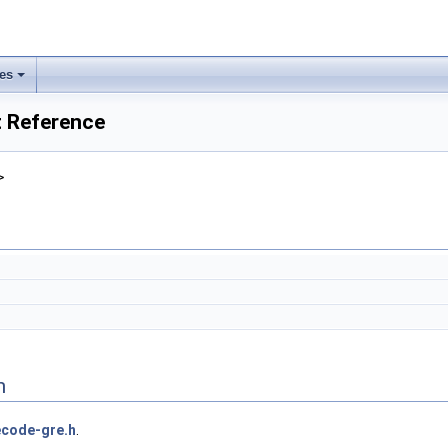
les
 Reference
>
n
code-gre.h
.