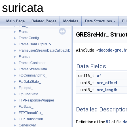
FlowVarTypeInt_
►
suricata
FlowVarTypeStr
►
FlowWorkerThreadData_
►
FpPatternStats_
►
Main Page
Related Pages
Modules
Data Structures
Fi
Frag_
►
Frame
►
GRESreHdr_ Struct
FrameConfig
►
FrameJsonOutputCtx_
►
#include <
decode-gre.h
FrameJsonStreamDataCallbackData
►
Frames
►
FramesContainer
►
Data Fields
FrameStreamData
►
FtpCommandInfo_
uint16_t
af
►
FtpDataState_
►
uint8_t
sre_offset
FtpInput_
►
uint8_t
sre_length
FtpLineState_
►
FTPResponseWrapper_
►
FtpState_
►
Detailed Descriptio
FTPThreadCtx_
►
FTPTransaction_
►
Definition at line
52
of file
de
GenericVar_
►