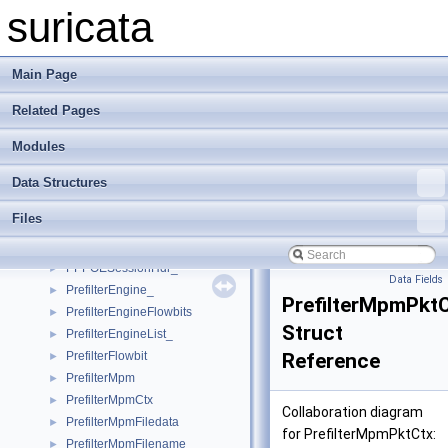
PktProfilingTmmData_
►
suricata
PktVar_
►
Pool_
►
PoolBucket_
►
Main Page
PoolThread_
►
Related Pages
PoolThreadElement_
►
PoolThreadTestData
►
Modules
PostRuleMatchWorkQueue
►
PostRuleMatchWorkQueueItem
►
Data Structures
PPPHdr_
►
Files
PPPOEDiscoveryHdr_
►
PPPOEDiscoveryTag_
►
PPPOESessionHdr_
►
Data Fields
PrefilterEngine_
►
PrefilterMpmPkt
PrefilterEngineFlowbits
►
Struct
PrefilterEngineList_
►
PrefilterFlowbit
Reference
►
PrefilterMpm
►
PrefilterMpmCtx
►
Collaboration diagram
PrefilterMpmFiledata
►
for PrefilterMpmPktCtx:
PrefilterMpmFilename
►