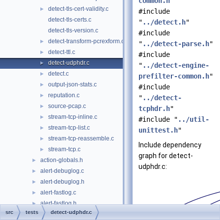
common.h
"
detect-tls-cert-validity.c
►
#include
detect-tls-certs.c
"
../detect.h
"
detect-tls-version.c
#include
detect-transform-pcrexform.c
►
"
../detect-parse.h
"
detect-ttl.c
►
#include
detect-udphdr.c
►
"
../detect-engine-
detect.c
►
prefilter-common.h
"
output-json-stats.c
►
#include
reputation.c
►
"
../detect-
source-pcap.c
►
tcphdr.h
"
stream-tcp-inline.c
►
#include "
../util-
stream-tcp-list.c
►
unittest.h
"
stream-tcp-reassemble.c
►
Include dependency
stream-tcp.c
►
graph for detect-
action-globals.h
►
udphdr.c:
alert-debuglog.c
►
alert-debuglog.h
►
alert-fastlog.c
►
alert-fastlog.h
►
src
tests
detect-udphdr.c
alert-syslog.c
►