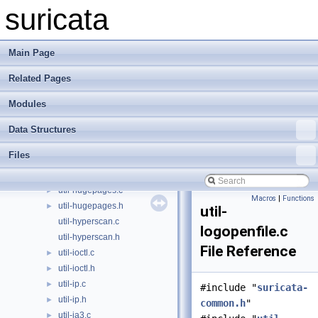
util-hash-lookup3.c
►
suricata
util-hash-lookup3.h
►
util-hash-string.c
►
util-hash-string.h
►
Main Page
util-hash.c
►
Related Pages
util-hash.h
►
util-hashlist.c
►
Modules
util-hashlist.h
►
util-host-info.c
►
Data Structures
util-host-info.h
►
Files
util-host-os-info.c
►
util-host-os-info.h
►
util-hugepages.c
►
Macros
|
Functions
util-hugepages.h
►
util-
util-hyperscan.c
logopenfile.c
util-hyperscan.h
File Reference
util-ioctl.c
►
util-ioctl.h
►
util-ip.c
►
#include "
suricata-
util-ip.h
►
common.h
"
util-ja3.c
►