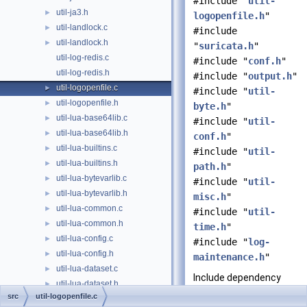
#include "
util-
util-ja3.h
►
logopenfile.h
"
util-landlock.c
►
#include
util-landlock.h
►
"
suricata.h
"
util-log-redis.c
#include "
conf.h
"
util-log-redis.h
#include "
output.h
"
util-logopenfile.c
►
#include "
util-
util-logopenfile.h
►
byte.h
"
util-lua-base64lib.c
►
#include "
util-
util-lua-base64lib.h
►
conf.h
"
util-lua-builtins.c
►
#include "
util-
util-lua-builtins.h
►
path.h
"
util-lua-bytevarlib.c
►
#include "
util-
util-lua-bytevarlib.h
►
misc.h
"
util-lua-common.c
►
#include "
util-
util-lua-common.h
►
time.h
"
util-lua-config.c
►
#include "
log-
util-lua-config.h
►
maintenance.h
"
util-lua-dataset.c
►
Include dependency
util-lua-dataset.h
►
graph for util-
src
util-logopenfile.c
util-lua-dnp3-objects.c
►