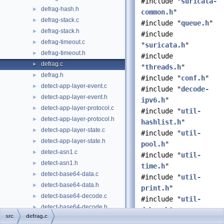
#include "
suricata-
defrag-hash.h
►
common.h
"
defrag-stack.c
►
#include "
queue.h
"
defrag-stack.h
►
#include
defrag-timeout.c
►
"
suricata.h
"
defrag-timeout.h
►
#include
defrag.c
►
"
threads.h
"
defrag.h
►
#include "
conf.h
"
detect-app-layer-event.c
►
#include "
decode-
detect-app-layer-event.h
►
ipv6.h
"
detect-app-layer-protocol.c
►
#include "
util-
detect-app-layer-protocol.h
►
hashlist.h
"
detect-app-layer-state.c
►
#include "
util-
detect-app-layer-state.h
►
pool.h
"
detect-asn1.c
►
#include "
util-
detect-asn1.h
►
time.h
"
detect-base64-data.c
►
#include "
util-
detect-base64-data.h
►
print.h
"
detect-base64-decode.c
►
#include "
util-
detect-base64-decode.h
►
debug.h
"
src
defrag.c
detect-bsize.c
►
#include "
util-