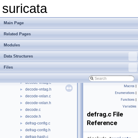
decode-sll2.c
►
suricata
decode-sll2.h
►
decode-tcp.c
►
decode-tcp.h
►
Main Page
decode-template.c
►
Related Pages
decode-template.h
►
decode-teredo.c
►
Modules
decode-teredo.h
►
decode-udp.c
►
Data Structures
decode-udp.h
►
Files
decode-vlan.c
►
decode-vlan.h
►
decode-vntag.c
►
Macros
|
decode-vntag.h
►
Enumerations
|
decode-vxlan.c
►
Functions
|
decode-vxlan.h
►
Variables
decode.c
►
defrag.c File
decode.h
►
Reference
defrag-config.c
►
defrag-config.h
►
defrag-hash.c
►