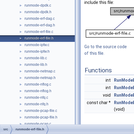
include this file:
runmode-dpdk.c
►
runmode-dpdk.h
►
runmode-erf-dag.c
►
runmode-erf-dag.h
►
runmode-erf-file.c
►
runmode-erf-file.h
►
runmode-ipfw.c
►
Go to the source code
runmode-ipfw.h
►
of this file.
runmode-lib.c
►
runmode-lib.h
►
Functions
runmode-netmap.c
►
runmode-netmap.h
►
int
RunModeE
runmode-nflog.c
►
int
RunModeE
runmode-nflog.h
►
void
RunModeE
runmode-nfq.c
►
const char *
RunModeE
runmode-nfq.h
►
(void)
runmode-pcap-file.c
►
runmode-pcap-file.h
►
runmode-pcap.c
►
Detailed
src
runmode-erf-file.h
runmode-pcap.h
►