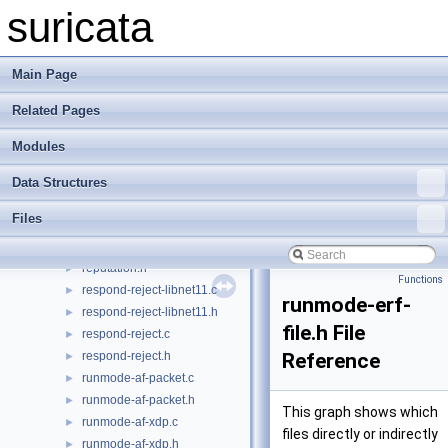
output-tx.c
►
suricata
output-tx.h
►
output.c
►
output.h
►
Main Page
packet-queue.c
►
Related Pages
packet-queue.h
►
packet.c
►
Modules
packet.h
►
pkt-var.c
►
Data Structures
pkt-var.h
►
Files
queue.h
►
reputation.c
►
reputation.h
►
Functions
respond-reject-libnet11.c
►
runmode-erf-
respond-reject-libnet11.h
►
file.h File
respond-reject.c
►
respond-reject.h
Reference
►
runmode-af-packet.c
►
runmode-af-packet.h
►
This graph shows which
runmode-af-xdp.c
►
files directly or indirectly
runmode-af-xdp.h
►