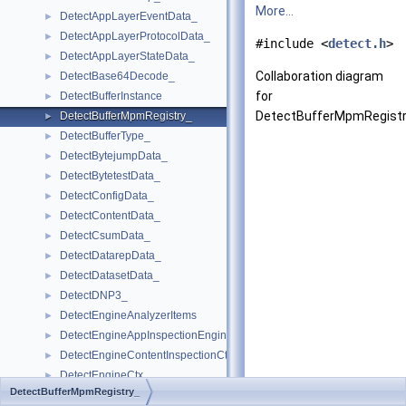
More...
DetectAppLayerEventData_
►
DetectAppLayerProtocolData_
►
#include <
detect.h
>
DetectAppLayerStateData_
►
Collaboration diagram
DetectBase64Decode_
►
for
DetectBufferInstance
►
DetectBufferMpmRegistr
DetectBufferMpmRegistry_
►
DetectBufferType_
►
DetectBytejumpData_
►
DetectBytetestData_
►
DetectConfigData_
►
DetectContentData_
►
DetectCsumData_
►
DetectDatarepData_
►
DetectDatasetData_
►
DetectDNP3_
►
DetectEngineAnalyzerItems
►
DetectEngineAppInspectionEngine_
►
DetectEngineContentInspectionCtx
►
DetectEngineCtx_
►
DetectBufferMpmRegistry_
DetectEngineEventData_
►