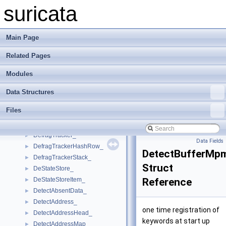
DagFlags_
►
suricata
DagRecord_
►
DataJsonResultType
►
DataJsonType
►
Main Page
DataRepResultType
►
Related Pages
Dataset
►
DecodeEvents_
►
Modules
DecodeThreadVars_
►
DefragConfig_
►
Data Structures
DefragContext_
►
Files
DefragHashKey4_
►
DefragHashKey6_
►
DefragTracker_
►
Data Fields
DefragTrackerHashRow_
►
DetectBufferMpm
DefragTrackerStack_
►
Struct
DeStateStore_
►
DeStateStoreItem_
Reference
►
DetectAbsentData_
►
DetectAddress_
►
one time registration of
DetectAddressHead_
►
keywords at start up
DetectAddressMap_
►