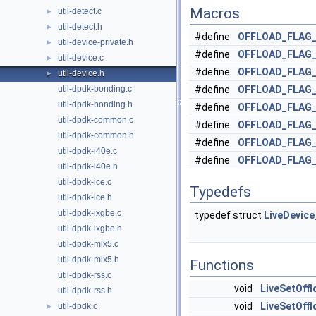
Macros
util-detect.c
►
util-detect.h
►
#define
OFFLOAD_FLAG
util-device-private.h
►
#define
OFFLOAD_FLAG
util-device.c
►
#define
OFFLOAD_FLAG
util-device.h
►
util-dpdk-bonding.c
#define
OFFLOAD_FLAG
util-dpdk-bonding.h
#define
OFFLOAD_FLAG
util-dpdk-common.c
#define
OFFLOAD_FLAG
util-dpdk-common.h
#define
OFFLOAD_FLAG
util-dpdk-i40e.c
#define
OFFLOAD_FLAG
util-dpdk-i40e.h
util-dpdk-ice.c
Typedefs
util-dpdk-ice.h
util-dpdk-ixgbe.c
typedef struct
LiveDevice
util-dpdk-ixgbe.h
util-dpdk-mlx5.c
util-dpdk-mlx5.h
Functions
util-dpdk-rss.c
void
LiveSetOffl
util-dpdk-rss.h
void
LiveSetOff
util-dpdk.c
►