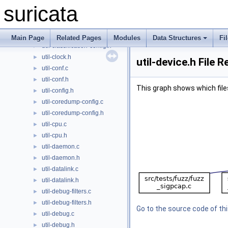
util-checksum.h
►
suricata
util-cidr.c
►
util-cidr.h
►
util-classification-config.c
►
Main Page
Related Pages
Modules
Data Structures
Fi
util-classification-config.h
►
util-clock.h
►
util-device.h File 
util-conf.c
►
util-conf.h
►
This graph shows which files d
util-config.h
►
util-coredump-config.c
►
util-coredump-config.h
►
util-cpu.c
►
util-cpu.h
►
util-daemon.c
►
util-daemon.h
►
util-datalink.c
►
util-datalink.h
►
util-debug-filters.c
►
util-debug-filters.h
►
Go to the source code of this
util-debug.c
►
util-debug.h
►