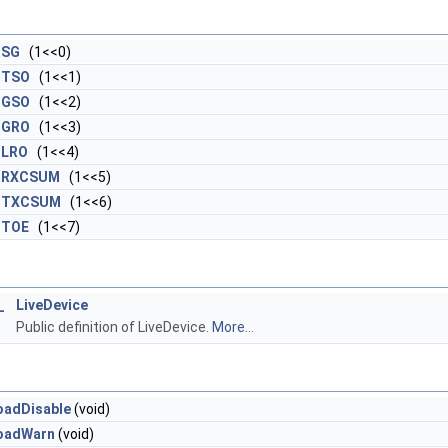
_SG
(1<<0)
_TSO
(1<<1)
_GSO
(1<<2)
_GRO
(1<<3)
_LRO
(1<<4)
_RXCSUM
(1<<5)
_TXCSUM
(1<<6)
_TOE
(1<<7)
_
LiveDevice
Public definition of LiveDevice.
More...
oadDisable
(void)
loadWarn
(void)