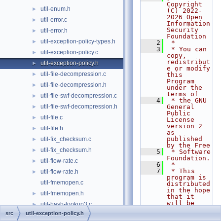
Copyright 
util-enum.h
►
(C) 2022-
2026 Open 
util-error.c
►
Information 
Security 
util-error.h
►
Foundation
util-exception-policy-types.h
►
    2
 *
    3
 * You can 
util-exception-policy.c
►
copy, 
redistribut
util-exception-policy.h
►
e or modify 
util-file-decompression.c
►
this 
Program 
util-file-decompression.h
►
under the 
terms of
util-file-swf-decompression.c
►
    4
 * the GNU 
util-file-swf-decompression.h
General 
►
Public 
util-file.c
►
License 
version 2 
util-file.h
►
as 
published 
util-fix_checksum.c
►
by the Free
util-fix_checksum.h
►
    5
 * Software 
Foundation.
util-flow-rate.c
►
    6
 *
    7
 * This 
util-flow-rate.h
►
program is 
util-fmemopen.c
distributed 
in the hope 
util-fmemopen.h
►
that it 
will be 
util-hash-lookup3.c
►
useful,
src
util-exception-policy.h
util-hash-lookup3.h
►
    8
 * but 