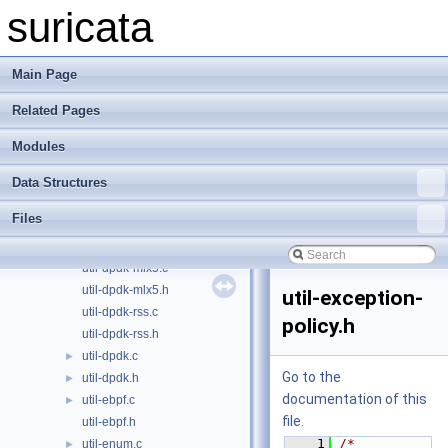
util-device.c
►
suricata
util-device.h
►
util-dpdk-bonding.c
util-dpdk-bonding.h
Main Page
util-dpdk-common.c
Related Pages
util-dpdk-common.h
util-dpdk-i40e.c
Modules
util-dpdk-i40e.h
util-dpdk-ice.c
Data Structures
util-dpdk-ice.h
Files
util-dpdk-ixgbe.c
util-dpdk-ixgbe.h
util-dpdk-mlx5.c
util-dpdk-mlx5.h
util-exception-
util-dpdk-rss.c
policy.h
util-dpdk-rss.h
util-dpdk.c
►
Go to the
util-dpdk.h
►
documentation of this
util-ebpf.c
►
file.
util-ebpf.h
    1
/* 
util-enum.c
►