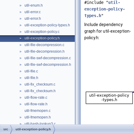
#include "
util-
util-enum.h
►
exception-policy-
util-error.c
►
types.h
"
util-error.h
►
Include dependency
util-exception-policy-types.h
►
graph for util-exception-
util-exception-policy.c
►
policy.h:
util-exception-policy.h
►
util-file-decompression.c
►
util-file-decompression.h
►
util-file-swf-decompression.c
►
util-file-swf-decompression.h
►
util-file.c
►
util-file.h
►
util-fix_checksum.c
►
util-fix_checksum.h
►
util-flow-rate.c
►
util-flow-rate.h
►
util-fmemopen.c
util-fmemopen.h
►
util-hash-lookup3.c
►
src
util-exception-policy.h
util-hash-lookup3.h
►