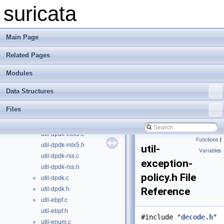
util-device.c
►
suricata
util-device.h
►
util-dpdk-bonding.c
util-dpdk-bonding.h
Main Page
util-dpdk-common.c
Related Pages
util-dpdk-common.h
util-dpdk-i40e.c
Modules
util-dpdk-i40e.h
util-dpdk-ice.c
Data Structures
util-dpdk-ice.h
Files
util-dpdk-ixgbe.c
util-dpdk-ixgbe.h
util-dpdk-mlx5.c
Functions
|
util-dpdk-mlx5.h
util-
Variables
util-dpdk-rss.c
exception-
util-dpdk-rss.h
policy.h File
util-dpdk.c
►
util-dpdk.h
Reference
►
util-ebpf.c
►
util-ebpf.h
#include "
decode.h
"
util-enum.c
►