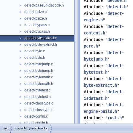
#include "
decode.h
"
detect-base64-decode.h
►
#include "
detect.h
"
detect-bsize.c
►
#include "
detect-
detect-bsize.h
►
engine.h
"
detect-bypass.c
►
#include "
detect-
detect-bypass.h
►
content.h
"
detect-byte-extract.c
►
#include "
detect-
detect-byte-extract.h
►
pcre.h
"
detect-byte.c
►
#include "
detect-
detect-byte.h
►
bytejump.h
"
detect-bytejump.c
►
#include "
detect-
detect-bytejump.h
►
bytetest.h
"
detect-bytemath.c
►
#include "
detect-
detect-bytemath.h
►
byte-extract.h
"
detect-bytetest.c
►
#include "
detect-
detect-bytetest.h
►
isdataat.h
"
detect-classtype.c
►
#include "
detect-
detect-classtype.h
►
engine-build.h
"
detect-config.c
►
#include "
rust.h
"
detect-config.h
►
#include "
app-
src
detect-byte-extract.c
detect-content.c
►
layer-protos.h
"