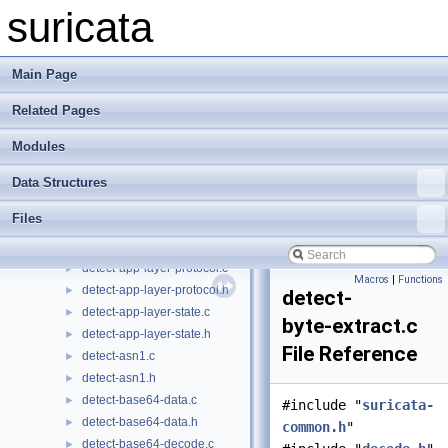
defrag-config.c
►
suricata
defrag-config.h
►
defrag-hash.c
►
defrag-hash.h
►
Main Page
defrag-stack.c
►
Related Pages
defrag-stack.h
►
defrag-timeout.c
►
Modules
defrag-timeout.h
►
defrag.c
►
Data Structures
defrag.h
►
Files
detect-app-layer-event.c
►
detect-app-layer-event.h
►
detect-app-layer-protocol.c
►
Macros
|
Functions
detect-app-layer-protocol.h
►
detect-
detect-app-layer-state.c
►
byte-extract.c
detect-app-layer-state.h
►
File Reference
detect-asn1.c
►
detect-asn1.h
►
detect-base64-data.c
►
#include "
suricata-
detect-base64-data.h
►
common.h
"
detect-base64-decode.c
►