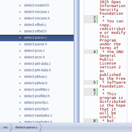
2025 Open 
detect-noalert.h
►
Information 
Security 
detect-nocase.c
►
Foundation
    2
 *
detect-nocase.h
►
    3
 * You can 
detect-offset.c
copy, 
►
redistribut
detect-offset.h
►
e or modify 
this 
detect-parse.c
►
Program 
under the 
detect-parse.h
►
terms of
detect-pcre.c
►
    4
 * the GNU 
General 
detect-pcre.h
►
Public 
License 
detect-pkt-data.c
►
version 2 
detect-pkt-data.h
►
as 
published 
detect-pktvar.c
►
by the Free
    5
 * Software 
detect-pktvar.h
►
Foundation.
detect-prefilter.c
►
    6
 *
    7
 * This 
detect-prefilter.h
►
program is 
distributed 
detect-priority.c
►
in the hope 
detect-priority.h
that it 
►
will be 
detect-rawbytes.c
►
useful,
    8
 * but 
detect-rawbytes.h
►
WITHOUT ANY 
src
detect-parse.c
WARRANTY; 
detect-reference.c
►