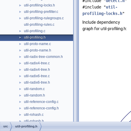
#include "
detect.h
"
util-profiling-locks.h
►
#include "
util-
util-profiling-prefilter.c
►
profiling-locks.h
"
util-profiling-rulegroups.c
►
Include dependency
util-profiling-rules.c
graph for util-profiling.h:
util-profiling.c
►
util-profiling.h
►
util-proto-name.c
►
util-proto-name.h
►
util-radix-tree-common.h
►
util-radix4-tree.c
►
util-radix4-tree.h
►
util-radix6-tree.c
►
util-radix6-tree.h
►
util-random.c
►
util-random.h
►
util-reference-config.c
►
util-reference-config.h
►
util-rohash.c
►
util-rohash.h
►
src
util-profiling.h
util-rule-vars.c
►