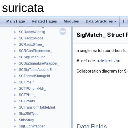
SCProfileSghData_
►
suricata
SCProfileSghDetectCtx_
►
SCRadix4Config_
►
SCRadix4Node_
►
Main Page
Related Pages
Modules
Data Structures
Fi
SCRadix4Tree_
►
SCRadix6Config_
►
SigMatch_ Struct 
SCRadix6Node_
►
SCRadix6Tree_
►
a single match condition fo
SCRConfReference_
►
SCSigOrderFunc_
►
#include <
detect.h
>
SCSigSignatureWrapper_
►
SCSigTableAppLiteElmt
►
Collaboration diagram for S
SCThreadStorageId
►
SCTime_t
►
SCTPChunkHdr_
►
SCTPHdr_
►
SCTPVars_
►
SCTransformTableElmt
►
Sha256Type
►
SidsArray
►
Data Fields
SigDuplWrapper_
►