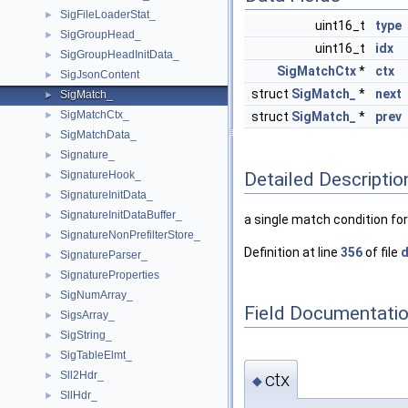
SigFileLoaderStat_
►
uint16_t
type
SigGroupHead_
►
uint16_t
idx
SigGroupHeadInitData_
►
SigMatchCtx
*
ctx
SigJsonContent
►
struct
SigMatch_
*
next
SigMatch_
►
SigMatchCtx_
►
struct
SigMatch_
*
prev
SigMatchData_
►
Signature_
►
Detailed Descriptio
SignatureHook_
►
SignatureInitData_
►
SignatureInitDataBuffer_
►
a single match condition for
SignatureNonPrefilterStore_
►
Definition at line
356
of file
d
SignatureParser_
►
SignatureProperties
►
SigNumArray_
►
Field Documentati
SigsArray_
►
SigString_
►
SigTableElmt_
►
ctx
Sll2Hdr_
►
◆
SllHdr_
►