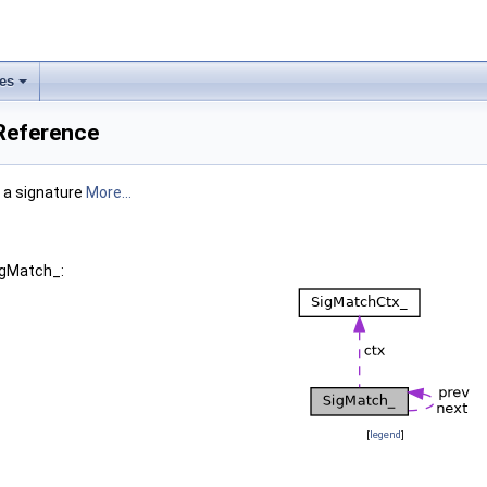
les
Reference
r a signature
More...
igMatch_:
[
legend
]