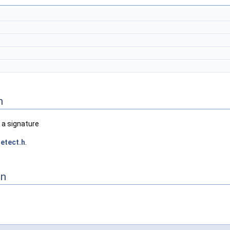
n
 a signature
etect.h
.
on