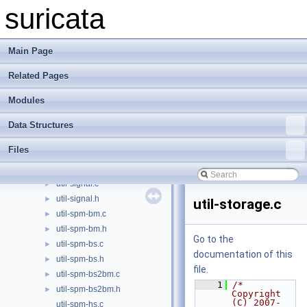
util-random.c
►
suricata
util-random.h
►
util-reference-config.c
►
util-reference-config.h
►
Main Page
util-rohash.c
►
Related Pages
util-rohash.h
►
util-rule-vars.c
►
Modules
util-rule-vars.h
►
util-runmodes.c
►
Data Structures
util-runmodes.h
►
Files
util-running-modes.c
►
util-running-modes.h
►
util-signal.c
►
util-signal.h
►
util-storage.c
util-spm-bm.c
►
util-spm-bm.h
►
Go to the
util-spm-bs.c
►
documentation of this
util-spm-bs.h
►
file.
util-spm-bs2bm.c
►
    1
/* 
util-spm-bs2bm.h
►
Copyright 
(C) 2007-
util-spm-hs.c