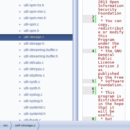
2013 Open 
util-spm-hs.h
►
Information 
Security 
util-spm-mm.c
►
Foundation
    2
 *
util-spm-mm.h
►
    3
 * You can 
util-spm.c
copy, 
►
redistribut
util-spm.h
►
e or modify 
this 
util-storage.c
►
Program 
under the 
util-storage.h
►
terms of
util-streaming-buffer.c
►
    4
 * the GNU 
General 
util-streaming-buffer.h
►
Public 
License 
util-strlcatu.c
►
version 2 
util-strlcpyu.c
►
as 
published 
util-strptime.c
►
by the Free
    5
 * Software 
util-sysfs.c
►
Foundation.
util-sysfs.h
►
    6
 *
    7
 * This 
util-syslog.c
►
program is 
distributed 
util-syslog.h
►
in the hope 
util-systemd.c
that it 
will be 
util-systemd.h
►
useful,
    8
 * but 
util-thash.c
►
WITHOUT ANY 
src
util-storage.c
WARRANTY; 
util-thash.h
►