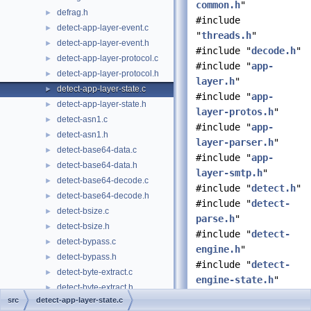
common.h
"
defrag.h
►
#include
detect-app-layer-event.c
►
"
threads.h
"
detect-app-layer-event.h
►
#include "
decode.h
"
detect-app-layer-protocol.c
►
#include "
app-
detect-app-layer-protocol.h
►
layer.h
"
detect-app-layer-state.c
►
#include "
app-
detect-app-layer-state.h
►
layer-protos.h
"
detect-asn1.c
►
#include "
app-
detect-asn1.h
►
layer-parser.h
"
detect-base64-data.c
►
#include "
app-
detect-base64-data.h
►
layer-smtp.h
"
detect-base64-decode.c
►
#include "
detect.h
"
detect-base64-decode.h
►
#include "
detect-
detect-bsize.c
►
parse.h
"
detect-bsize.h
►
#include "
detect-
detect-bypass.c
►
engine.h
"
detect-bypass.h
►
#include "
detect-
detect-byte-extract.c
►
engine-state.h
"
detect-byte-extract.h
►
#include "
detect-
src
detect-app-layer-state.c
detect-byte.c
►
engine-build.h
"