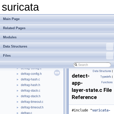
decode-teredo.c
►
suricata
decode-teredo.h
►
decode-udp.c
►
decode-udp.h
►
Main Page
decode-vlan.c
►
Related Pages
decode-vlan.h
►
decode-vntag.c
►
Modules
decode-vntag.h
►
decode-vxlan.c
►
Data Structures
decode-vxlan.h
►
Files
decode.c
►
decode.h
►
defrag-config.c
►
Data Structures
|
defrag-config.h
►
detect-
Typedefs
|
defrag-hash.c
►
app-
Functions
defrag-hash.h
►
layer-state.c File
defrag-stack.c
►
Reference
defrag-stack.h
►
defrag-timeout.c
►
defrag-timeout.h
►
#include "
suricata-
defrag.c
►