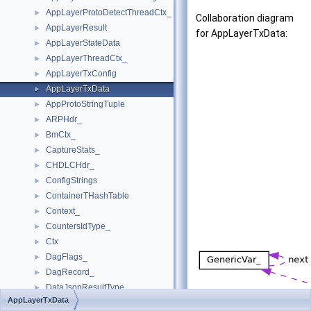
AppLayerProtoDetectThreadCtx_
►
Collaboration diagram
AppLayerResult
►
for AppLayerTxData:
AppLayerStateData
►
AppLayerThreadCtx_
►
AppLayerTxConfig
►
AppLayerTxData
►
AppProtoStringTuple
►
ARPHdr_
►
BmCtx_
►
CaptureStats_
►
CHDLCHdr_
►
ConfigStrings
►
ContainerTHashTable
►
Context_
►
CountersIdType_
►
Ctx
►
DagFlags_
►
DagRecord_
►
DataJsonResultType
►
AppLayerTxData
DataJsonType
►