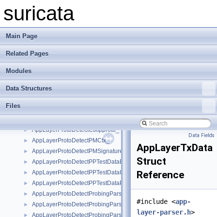
AppLayerGetFileState
►
suricata
AppLayerGetTxIterState
►
AppLayerGetTxIterTuple
►
AppLayerParser
►
Main Page
AppLayerParserCtx_
►
Related Pages
AppLayerParserProtoCtx_
►
AppLayerParserState_
►
Modules
AppLayerParserSubStateMapping
►
AppLayerParserThreadCtx_
►
Data Structures
AppLayerProtocolDetect
►
Files
AppLayerProtoDetectAliases_
►
AppLayerProtoDetectCtx_
►
AppLayerProtoDetectCtxIpproto_
►
Data Fields
AppLayerProtoDetectPMCtx_
►
AppLayerTxData
AppLayerProtoDetectPMSignature_
►
Struct
AppLayerProtoDetectPPTestDataElement_
►
AppLayerProtoDetectPPTestDataIPProto_
Reference
►
AppLayerProtoDetectPPTestDataPort_
►
AppLayerProtoDetectProbingParser_
►
#include <
app-
AppLayerProtoDetectProbingParserElement_
►
layer-parser.h
>
AppLayerProtoDetectProbingParserPort_
►