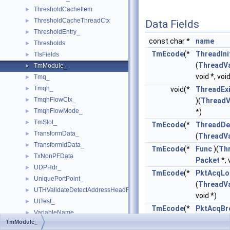
ThresholdCacheItem
►
ThresholdCacheThreadCtx
►
Data Fields
ThresholdEntry_
►
const char *
name
Thresholds
►
TmEcode
(*
ThreadIni
TlsFields
►
(
ThreadV
TmModule_
►
void *, voi
Tmq_
►
Tmqh_
►
void(*
ThreadExi
TmqhFlowCtx_
►
)(
ThreadV
TmqhFlowMode_
►
*)
TmSlot_
►
TmEcode
(*
ThreadDei
TransformData_
►
(
ThreadV
TransformIdData_
►
TmEcode
(*
Func
)(
Th
TxNonPFData
►
Packet
*, 
UDPHdr_
►
TmEcode
(*
PktAcqLo
UniquePortPoint_
►
(
ThreadV
UTHValidateDetectAddressHeadRange_
►
void *)
UtTest_
►
TmEcode
(*
PktAcqBr
VariableName_
►
(
ThreadV
TmModule_
VarNameStore_
►