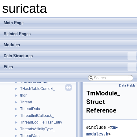
TcpStream_
►
suricata
TcpStreamCnf_
►
TCPVars_
►
TemplateHdr_
►
Main Page
TenantLoaderCtx_
►
Related Pages
TestData_
►
TestReassembleRawCallbackData
►
Modules
TestSteps
►
THashData_
►
Data Structures
THashDataConfig_
►
Files
THashDataGetResult
►
THashDataQueue_
►
THashHashRow_
►
Data Fields
THashTableContext_
►
TmModule_
thdr
►
Struct
Thread_
►
ThreadData_
Reference
►
ThreadInitCallback_
►
ThreadLogFileHashEntry
►
#include <
tm-
ThreadsAffinityType_
►
modules.h
>
ThreadVars_
►