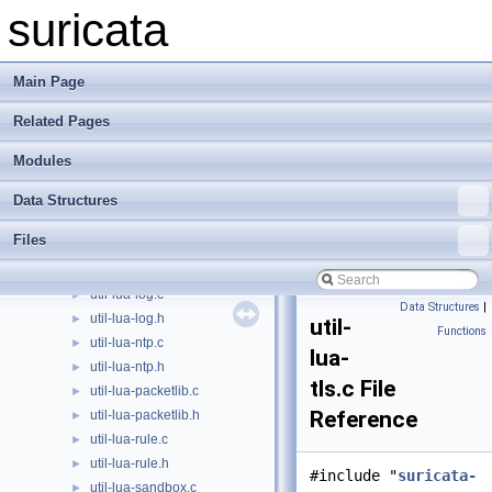
util-lua-flowintlib.c
►
suricata
util-lua-flowintlib.h
►
util-lua-flowlib.c
►
util-lua-flowlib.h
►
Main Page
util-lua-flowvarlib.c
►
Related Pages
util-lua-flowvarlib.h
►
util-lua-hashlib.c
►
Modules
util-lua-hashlib.h
►
util-lua-http.c
►
Data Structures
util-lua-http.h
►
Files
util-lua-ja3.c
►
util-lua-ja3.h
►
util-lua-log.c
►
Data Structures
|
util-lua-log.h
►
util-
Functions
util-lua-ntp.c
►
lua-
util-lua-ntp.h
►
tls.c File
util-lua-packetlib.c
►
Reference
util-lua-packetlib.h
►
util-lua-rule.c
►
util-lua-rule.h
►
#include "
suricata-
util-lua-sandbox.c
►