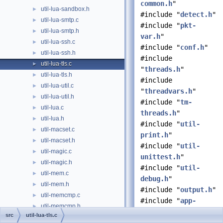
common.h
"
util-lua-sandbox.h
►
#include "
detect.h
"
util-lua-smtp.c
►
#include "
pkt-
util-lua-smtp.h
►
var.h
"
util-lua-ssh.c
►
#include "
conf.h
"
util-lua-ssh.h
►
#include
util-lua-tls.c
►
"
threads.h
"
util-lua-tls.h
►
#include
util-lua-util.c
►
"
threadvars.h
"
util-lua-util.h
►
#include "
tm-
util-lua.c
►
threads.h
"
util-lua.h
►
#include "
util-
util-macset.c
►
print.h
"
util-macset.h
►
#include "
util-
util-magic.c
►
unittest.h
"
util-magic.h
►
#include "
util-
util-mem.c
►
debug.h
"
util-mem.h
►
#include "
output.h
"
util-memcmp.c
►
#include "
app-
util-memcmp.h
►
layer.h
"
src
util-lua-tls.c
util-memcpy.h
#include "
app-